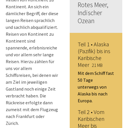
Rotes Meer,
Kontinent. An sich ein
Indischer
dämlicher Begriff, der diese
Ozean
langen Reisen sprachlich
und sachlich abqualifiziert.
Reisen von Kontinent zu
Kontinent sind
Teil 1 • Alaska
spannende, erlebnisreiche
(Pazifik) bis ins
und vor allem sehr lange
Karibische
Reisen. Hierzu zählen für
Meer
21 MB
uns vor allem
Mit dem Schiff fast
Schiffsreisen, bei denen wir
50 Tage
am Ziel im jeweiligen
unterwegs von
Gastland noch einige Zeit
Alaska bis nach
verbracht haben. Die
Europa.
Rückreise erfolgte dann
zumeist mit dem Flugzeug
Teil 2 • Vom
nach Frankfurt oder
Karibischen
Zürich.
Meer bis