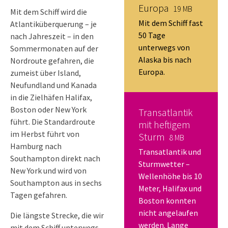
Europa
19 MB
Mit dem Schiff wird die
Mit dem Schiff fast
Atlantiküberquerung – je
50 Tage
nach Jahreszeit – in den
unterwegs von
Sommermonaten auf der
Alaska bis nach
Nordroute gefahren, die
Europa.
zumeist über Island,
Neufundland und Kanada
in die Zielhäfen Halifax,
Boston oder New York
Transatlantik
führt. Die Standardroute
mit heftigem
im Herbst führt von
Sturm
8 MB
Hamburg nach
Transatlantik und
Southampton direkt nach
Sturmwetter –
New York und wird von
Wellenhöhe bis 10
Southampton aus in sechs
Meter, Halifax und
Tagen gefahren.
Boston konnten
nicht angelaufen
Die längste Strecke, die wir
werden. Lange
mit dem Schiff unterwegs