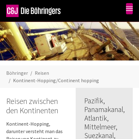
Skip to main content
You are here:
Böhringer
Reisen
Kontinent-Hopping/Continent hopping
Reisen zwischen
Pazifik,
Panamakanal,
den Kontinenten
Atlantik,
Kontinent-Hopping,
Mittelmeer,
darunter versteht man das
Suezkanal,
Reisen von Kontinent zu