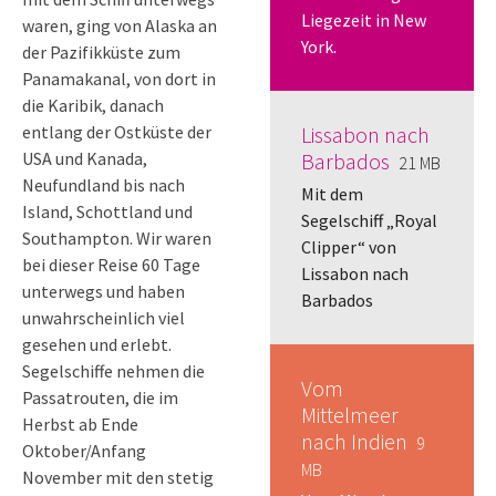
Liegezeit in New
waren, ging von Alaska an
York.
der Pazifikküste zum
Panamakanal, von dort in
die Karibik, danach
entlang der Ostküste der
Lissabon nach
USA und Kanada,
Barbados
21 MB
Neufundland bis nach
Mit dem
Island, Schottland und
Segelschiff „Royal
Southampton. Wir waren
Clipper“ von
bei dieser Reise 60 Tage
Lissabon nach
unterwegs und haben
Barbados
unwahrscheinlich viel
gesehen und erlebt.
Segelschiffe nehmen die
Vom
Passatrouten, die im
Mittelmeer
Herbst ab Ende
nach Indien
9
Oktober/Anfang
MB
November mit den stetig