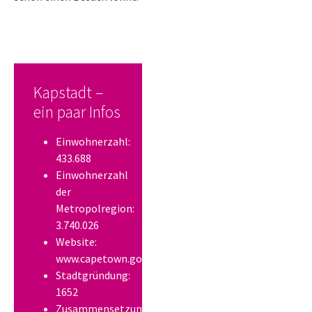
Kapstadt –
ein paar Infos
Einwohnerzahl:
433.688
Einwohnerzahl
der
Metropolregion:
3.740.026
Website:
www.capetown.gov.za
Stadtgründung:
1652
Zusammensetzung