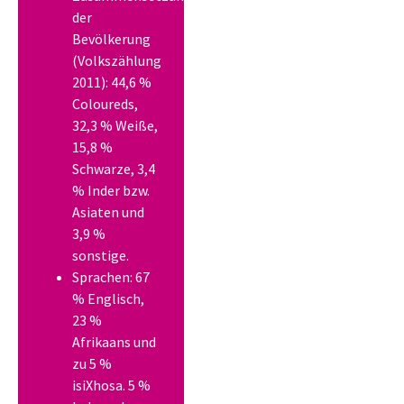
der
Bevölkerung
(Volkszählung
2011): 44,6 %
Coloureds,
32,3 % Weiße,
15,8 %
Schwarze, 3,4
% Inder bzw.
Asiaten und
3,9 %
sonstige.
Sprachen: 67
% Englisch,
23 %
Afrikaans und
zu 5 %
isiXhosa. 5 %