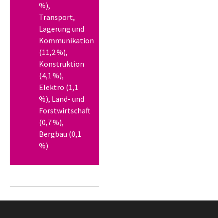
%),
Transport,
Lagerung und
Kommunikation
(11,2 %),
Konstruktion
(4,1 %),
Elektro (1,1
%), Land- und
Forstwirtschaft
(0,7 %),
Bergbau (0,1
%)