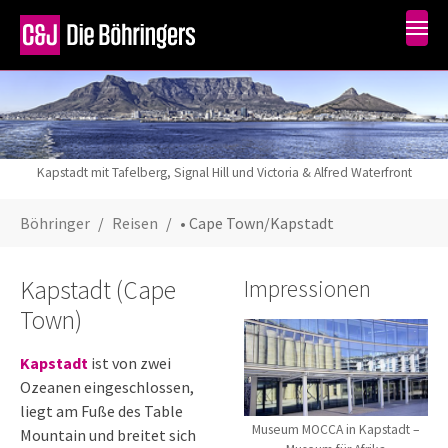
Skip to main content
Kapstadt mit Tafelberg, Signal Hill und Victoria & Alfred Waterfront
You are here:
Böhringer
Reisen
• Cape Town/Kapstadt
Kapstadt (Cape
Impressionen
Town)
Kapstadt
ist von zwei
Ozeanen eingeschlossen,
liegt am Fuße des Table
Museum MOCCA in Kapstadt –
Mountain und breitet sich